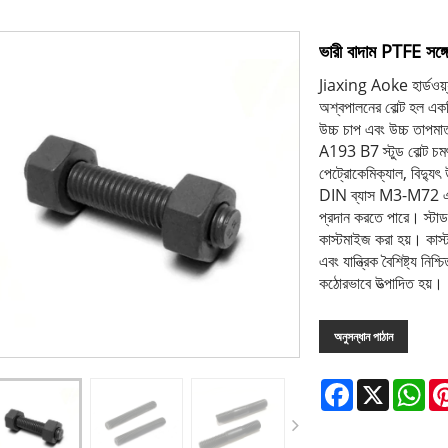
ভারী বাদাম PTFE সঙ্গে
Jiaxing Aoke হার্ডওয়্
অশ্বপালনের বোল্ট হল একটি
উচ্চ চাপ এবং উচ্চ তাপম
A193 B7 স্টুড বোল্ট চমৎক
পেট্রোকেমিক্যাল, বিদ্য
DIN ব্যাস M3-M72 এবং আ
প্রদান করতে পারে। স্টাড ব
কাস্টমাইজ করা হয়। কাস
এবং যান্ত্রিক বৈশিষ্ট্য নি
কঠোরভাবে উত্পাদিত হয়।
অনুসন্ধান পাঠান
Facebook
X
Wh