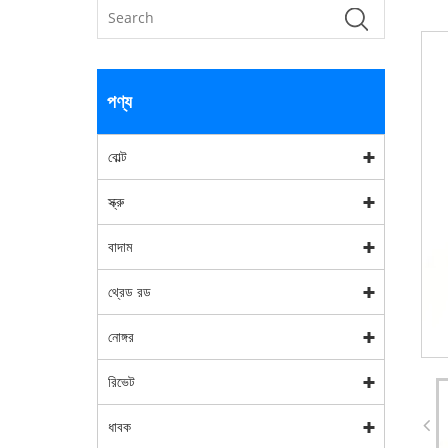
পণ্য
বোল্ট
স্ক্রু
বাদাম
থ্রেড রড
নোঙ্গর
রিভেট
ধাবক