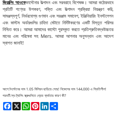
জিয়াক্সিং আওকে
ফাস্টেনার উত্পাদন এবং সরবরাহে বিশেষজ্ঞ। আমরা কঠোরভাবে
প্রতিটি পণ্যের উপকরণ, শক্তি এবং উত্পাদন প্রক্রিয়া নিয়ন্ত্রণ করি,
সামঞ্জস্যপূর্ণ, নির্ভরযোগ্য গুণমান এবং সরঞ্জাম সমাবেশ, ইঞ্জিনিয়ারিং ইনস্টলেশন
এবং কাস্টম অর্ডারগুলির চাহিদা মেটাতে নির্দিষ্টকরণের একটি বিস্তৃত পরিসর
নিশ্চিত করে। আমরা আমাদের কাস্টো পুরস্কৃত করতে প্রতিশ্রুতিবদ্ধ
উচ্চতর
মানের এবং পরিষেবা সহ Mers. আমরা আপনার অনুসন্ধান এবং আদেশ
স্বাগত জানাই!
আগে:
টংস্টেনের দাম 1.05 মিলিয়ন ছাড়িয়ে গেছে! নিকেলের দাম 144,000 এ স্থিতিশীল!
পরবর্তী:
স্ব-ট্যাপিং স্ক্রুগুলিতে থ্রেড ব্যর্থতার কারণ কী?
Facebook
X
WhatsApp
Pinterest
LinkedIn
Share