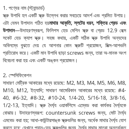
1. পণ্যের নাম (স্ট্যান্ডার্ড)
স্ক্রু উপাধি হল একটি স্ক্রু উল্লেখ করার সবচেয়ে আদর্শ এবং প্রমিত উপায়।
এটা যেমন উপাদান গঠিত হয়
মাথার আকৃতি, স্লটের ধরন, শক্তির গ্রেড এবং
উপাদান
—উদাহরণস্বরূপ, ফিলিপস হেড মেশিন স্ক্রু বা গ্রেড 12.9 হেক্স
সকেট হেড ক্যাপ স্ক্রু। সহজ কথায়, একটি সঠিক স্ক্রু উপাধি অন্যদের
অবিলম্বে বুঝতে দেয় যে আপনার কোন স্ক্রুটি প্রয়োজন, মিক্স-আপগুলি
প্রতিরোধ করে। একটি মান উপাধি ছাড়া screws জন্য, তারা অ-মানক অংশ
বিবেচনা করা হয় এবং একটি অঙ্কন প্রয়োজন।
2. স্পেসিফিকেশন
সাধারণ মেট্রিক আকারের মধ্যে রয়েছে: M2, M3, M4, M5, M6, M8,
M10, M12, ইত্যাদি; সাধারণ আমেরিকান আকারের মধ্যে রয়েছে: #4-
40, #6-32, #8-32, #10-24, 1/4-20, 5/16-18, 3/8-16,
1/2-13, ইত্যাদি। স্ক্রু দৈর্ঘ্য ওয়ার্কপিসে এম্বেড করা কার্যকর দৈর্ঘ্যকে
বোঝায়। উদাহরণস্বরূপ: countersunk screws জন্য, মোট দৈর্ঘ্য
এমবেড করা হয়; আধা-কাউন্টারসাঙ্ক স্ক্রুগুলির জন্য, অর্ধেক মাথার দৈর্ঘ্য যোগ
করতে হবে; যেখানে প্যান-হেড স্ক্রুগুলির জন্য, দৈর্ঘ্য মাথার মাত্রা অন্তর্ভুক্ত