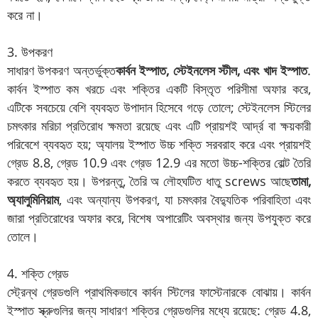
করে না।
3. উপকরণ
সাধারণ উপকরণ অন্তর্ভুক্ত
কার্বন ইস্পাত, স্টেইনলেস স্টীল, এবং খাদ ইস্পাত
.
কার্বন ইস্পাত কম খরচে এবং শক্তির একটি বিস্তৃত পরিসীমা অফার করে,
এটিকে সবচেয়ে বেশি ব্যবহৃত উপাদান হিসেবে গড়ে তোলে; স্টেইনলেস স্টিলের
চমৎকার মরিচা প্রতিরোধ ক্ষমতা রয়েছে এবং এটি প্রায়শই আর্দ্র বা ক্ষয়কারী
পরিবেশে ব্যবহৃত হয়; অ্যালয় ইস্পাত উচ্চ শক্তি সরবরাহ করে এবং প্রায়শই
গ্রেড 8.8, গ্রেড 10.9 এবং গ্রেড 12.9 এর মতো উচ্চ-শক্তির বোল্ট তৈরি
করতে ব্যবহৃত হয়। উপরন্তু, তৈরি অ লৌহঘটিত ধাতু screws আছে
তামা,
অ্যালুমিনিয়াম
, এবং অন্যান্য উপকরণ, যা চমৎকার বৈদ্যুতিক পরিবাহিতা এবং
জারা প্রতিরোধের অফার করে, বিশেষ অপারেটিং অবস্থার জন্য উপযুক্ত করে
তোলে।
4. শক্তি গ্রেড
স্ট্রেন্থ গ্রেডগুলি প্রাথমিকভাবে কার্বন স্টিলের ফাস্টেনারকে বোঝায়। কার্বন
ইস্পাত স্ক্রুগুলির জন্য সাধারণ শক্তির গ্রেডগুলির মধ্যে রয়েছে: গ্রেড 4.8,