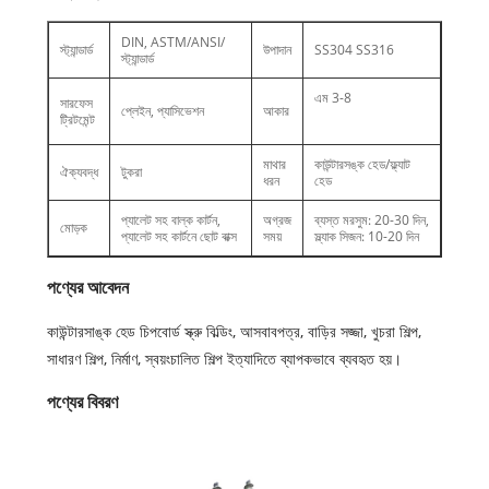
DIN, ASTM/ANSI/
স্ট্যান্ডার্ড
উপাদান
SS304 SS316
স্ট্যান্ডার্ড
এম 3-8
সারফেস
প্লেইন, প্যাসিভেশন
আকার
ট্রিটমেন্ট
মাথার
কাউন্টারসঙ্ক হেড/ফ্ল্যাট
ঐক্যবদ্ধ
টুকরা
ধরন
হেড
প্যালেট সহ বাল্ক কার্টন,
অগ্রজ
ব্যস্ত মরসুম: 20-30 দিন,
মোড়ক
প্যালেট সহ কার্টনে ছোট বাক্স
সময়
স্ল্যাক সিজন: 10-20 দিন
পণ্যের আবেদন
কাউন্টারসাঙ্ক হেড চিপবোর্ড স্ক্রু বিল্ডিং, আসবাবপত্র, বাড়ির সজ্জা, খুচরা শিল্প,
সাধারণ শিল্প, নির্মাণ, স্বয়ংচালিত শিল্প ইত্যাদিতে ব্যাপকভাবে ব্যবহৃত হয়।
পণ্যের বিবরণ