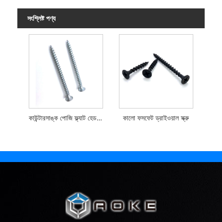
সংশ্লিষ্ট পণ্য
কাউন্টারসাঙ্ক পোজি ফ্ল্যাট হেড চিপবোর্ড স্ক্রু
কালো ফসফেট ড্রাইওয়াল স্ক্রু