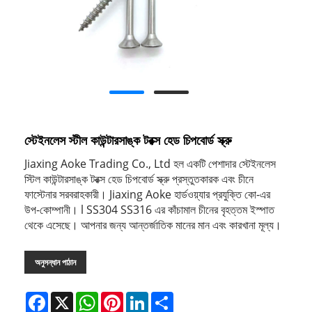
স্টেইনলেস স্টীল কাউন্টারসাঙ্ক টরক্স হেড চিপবোর্ড স্ক্রু
Jiaxing Aoke Trading Co., Ltd হল একটি পেশাদার স্টেইনলেস
স্টিল কাউন্টারসাঙ্ক টরক্স হেড চিপবোর্ড স্ক্রু প্রস্তুতকারক এবং চীনে
ফাস্টেনার সরবরাহকারী। Jiaxing Aoke হার্ডওয়্যার প্রযুক্তি কো-এর
উপ-কোম্পানী। l SS304 SS316 এর কাঁচামাল চীনের বৃহত্তম ইস্পাত
থেকে এসেছে। আপনার জন্য আন্তর্জাতিক মানের মান এবং কারখানা মূল্য।
অনুসন্ধান পাঠান
Facebook
X
WhatsApp
Pinterest
LinkedIn
Share