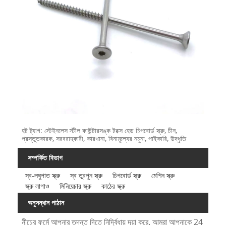
হট ট্যাগ: স্টেইনলেস স্টীল কাউন্টারসঙ্ক টরক্স হেড চিপবোর্ড স্ক্রু, চীন,
প্রস্তুতকারক, সরবরাহকারী, কারখানা, বিনামূল্যের নমুনা, পাইকারি, উদ্ধৃতি
সম্পর্কিত বিভাগ
স্ব-লঘুপাত স্ক্রু
স্ব তুরপুন স্ক্রু
চিপবোর্ড স্ক্রু
মেশিন স্ক্রু
স্ক্রু লাগাও
মিনিয়েচার স্ক্রু
কাঠের স্ক্রু
অনুসন্ধান পাঠান
নীচের ফর্মে আপনার তদন্ত দিতে নির্দ্বিধায় দয়া করে. আমরা আপনাকে 24