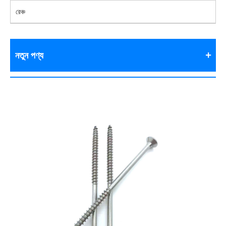
রেঞ্চ
নতুন পণ্য