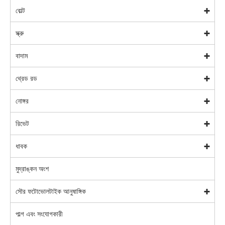
বোল্ট
স্ক্রু
বাদাম
থ্রেড রড
নোঙ্গর
রিভেট
ধাবক
মুদ্রাঙ্কন অংশ
সৌর ফটোভোলটাইক আনুষাঙ্গিক
পাল্গ এবং সংযোগকারী